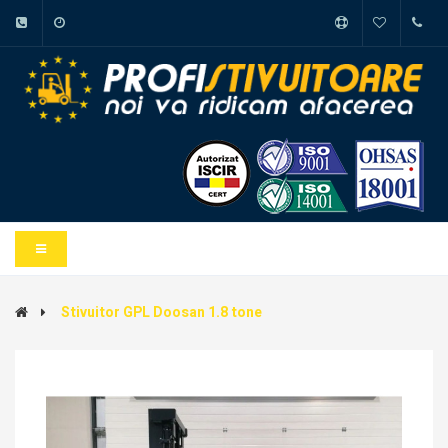
Stivuitor GPL Doosan 1.8 tone