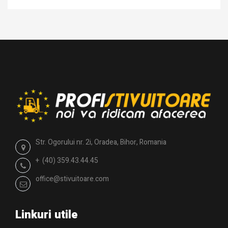
Str. Ogorului nr. 2i, Oradea, Bihor, Romania
+ (40) 359.43.44.45
office@stivuitoare.com
Linkuri utile