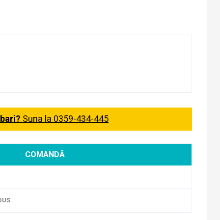
ebari?
Suna la 0359-434-445
COMANDĂ
DUS