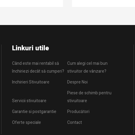
Linkuri utile
Când este mai rentabil să
Cum alegi cel mai bun
închiriezi decât să cumperi?
stivuitor de vânzare?
Inchirieri Stivuitoare
Despre Noi
Piese de schimb pentru
Servicii stivuitoare
stivuitoare
Garantie si postgarantie
Producători
Oferte speciale
Contact