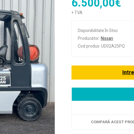
6.500,00€
+ TVA
Disponibilitate:În Stoc
Producător:
Nissan
Cod produs: UD02A25PQ
Intr
COMPARĂ ACEST PRO