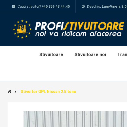
Cauti stivuitor?
+40 359.43.44.45
Deschis:
Luni-Vineri: 8.
Stivuitoare
Stivuitoare noi
Tran
Stivuitor GPL Nissan 2.5 tone