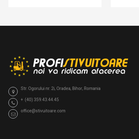
Str. Ogorului nr. 2i, Oradea, Bihor, Romania
+ (40) 359.43.44.45
office@stivuitoare.com