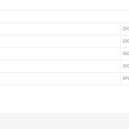
250
23
50
20
GP