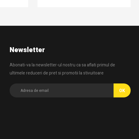
Newsletter
Abonati-va la newsletter-ul nostru ca sa aflati primul de
ultimele reduceri de pret si promotii la stivuitoare
OK