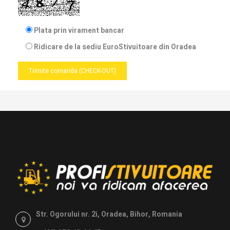
Plata prin virament bancar
Ridicare de la sediu EuroStivuitoare din Oradea
Trimite comanda (CHECK-OUT)
Str. Ogorului nr. 2i, Oradea, Bihor, Romania