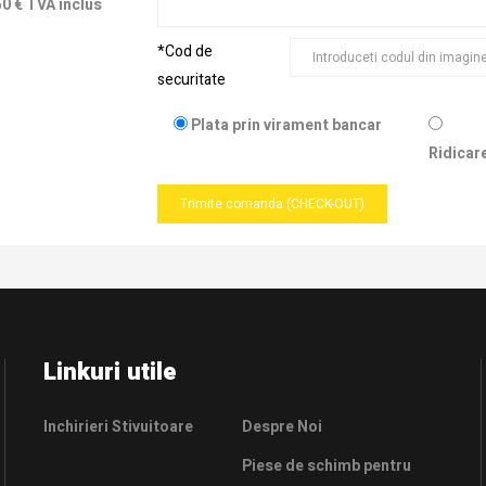
50 € TVA inclus
*Cod de
securitate
Plata prin virament bancar
Ridicar
Trimite comanda (CHECK-OUT)
Linkuri utile
Inchirieri Stivuitoare
Despre Noi
Piese de schimb pentru