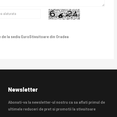
e de la sediu EuroStivuitoare din Oradea
Newsletter
Abonati-va la newsletter-ul nostru ca sa aflati primul de
ultimele reduceri de pret si promotii la stivuitoare