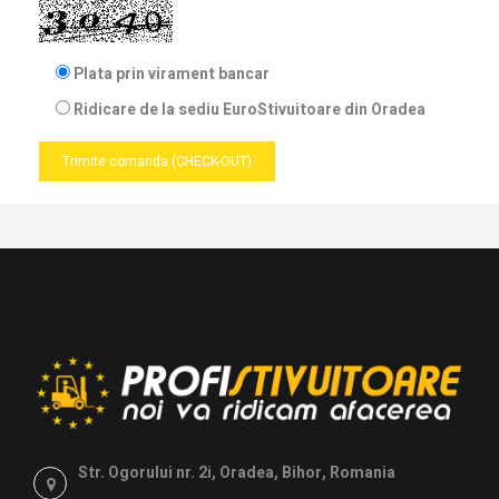
Plata prin virament bancar
Ridicare de la sediu EuroStivuitoare din Oradea
Trimite comanda (CHECK-OUT)
Str. Ogorului nr. 2i, Oradea, Bihor, Romania