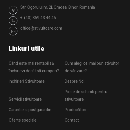
Str. Ogorului nr. 2i, Oradea, Bihor, Romania
+ (40) 359.43.44.45
office@stivuitoare.com
Linkuri utile
Când este mai rentabil să
Cum alegi cel mai bun stivuitor
închiriezi decât să cumperi?
de vânzare?
Inchirieri Stivuitoare
Despre Noi
Piese de schimb pentru
Servicii stivuitoare
stivuitoare
Garantie si postgarantie
Producători
Oferte speciale
Contact