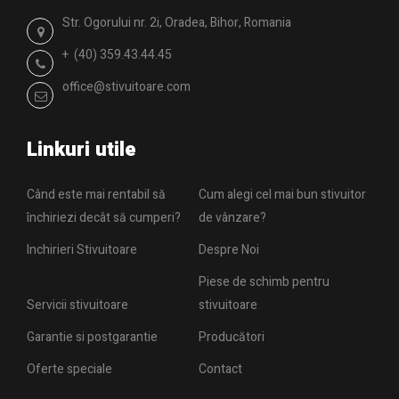
Str. Ogorului nr. 2i, Oradea, Bihor, Romania
+ (40) 359.43.44.45
office@stivuitoare.com
Linkuri utile
Când este mai rentabil să
Cum alegi cel mai bun stivuitor
închiriezi decât să cumperi?
de vânzare?
Inchirieri Stivuitoare
Despre Noi
Piese de schimb pentru
Servicii stivuitoare
stivuitoare
Garantie si postgarantie
Producători
Oferte speciale
Contact