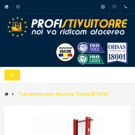
Transpaleta semi-electrica "Climax SE1016S"