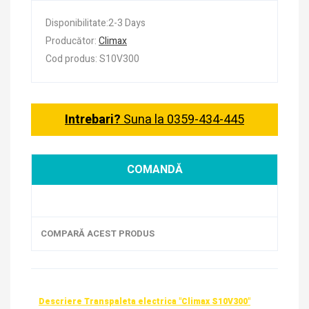
Disponibilitate:2-3 Days
Producător:
Climax
Cod produs: S10V300
Intrebari?
Suna la 0359-434-445
COMANDĂ
COMPARĂ ACEST PRODUS
Descriere Transpaleta electrica "Climax S10V300"