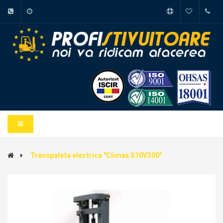
Transpaleta electrica "Climax S10V300"