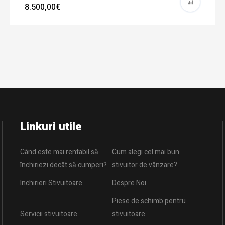
8.500,00€
Linkuri utile
Când este mai rentabil să
Cum alegi cel mai bun
închiriezi decât să cumperi?
stivuitor de vânzare?
Inchirieri Stivuitoare
Despre Noi
Piese de schimb pentru
Servicii stivuitoare
stivuitoare