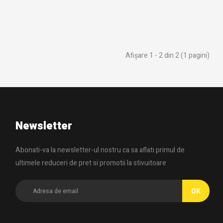
Afişare 1 - 2 din 2 (1 pagini)
Newsletter
Abonati-va la newsletter-ul nostru ca sa aflati primul de
ultimele reduceri de pret si promotii la stivuitoare
OK