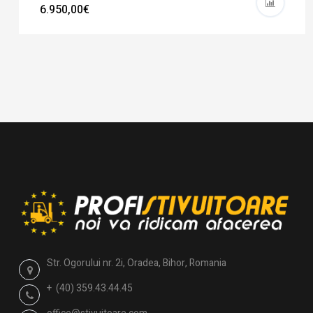
6.950,00€
Str. Ogorului nr. 2i, Oradea, Bihor, Romania
+ (40) 359.43.44.45