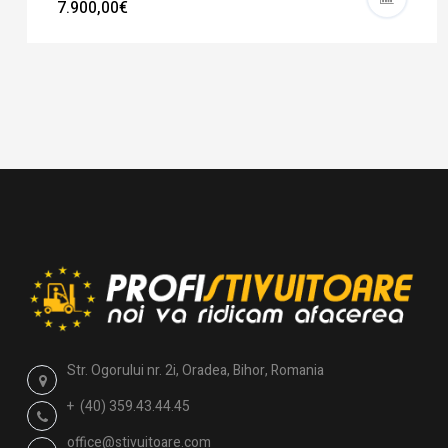
7.900,00€
Str. Ogorului nr. 2i, Oradea, Bihor, Romania
+ (40) 359.43.44.45
office@stivuitoare.com