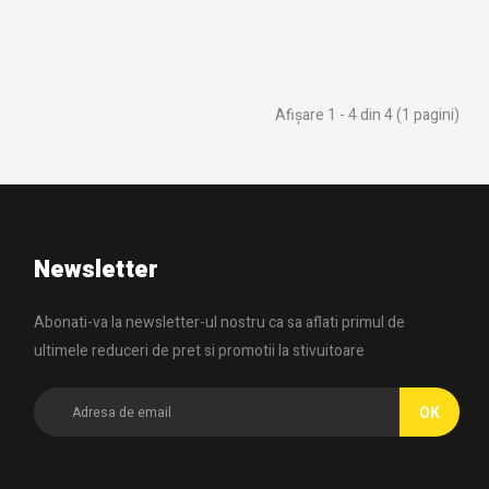
Afişare 1 - 4 din 4 (1 pagini)
Newsletter
Abonati-va la newsletter-ul nostru ca sa aflati primul de
ultimele reduceri de pret si promotii la stivuitoare
OK