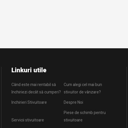
Linkuri utile
Când este mai rentabil să
Cum alegi cel mai bun
închiriezi decât să cumperi?
stivuitor de vânzare?
Inchirieri Stivuitoare
Despre Noi
Piese de schimb pentru
Servicii stivuitoare
stivuitoare