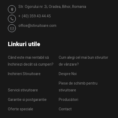
Str. Ogorului nr. 2i, Oradea, Bihor, Romania
+ (40) 359.43.44.45
office@stivuitoare.com
Linkuri utile
Când este mai rentabil să
Cum alegi cel mai bun stivuitor
închiriezi decât să cumperi?
de vânzare?
Inchirieri Stivuitoare
Despre Noi
Piese de schimb pentru
Servicii stivuitoare
stivuitoare
Garantie si postgarantie
Producători
Oferte speciale
Contact