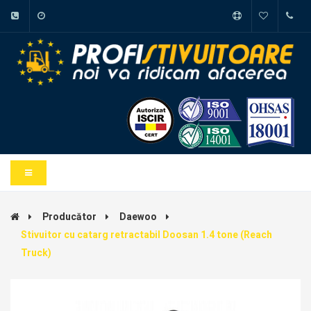
Producător
Daewoo
Stivuitor cu catarg retractabil Doosan 1.4 tone (Reach
Truck)