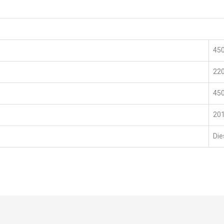
450
22
45
20
Die