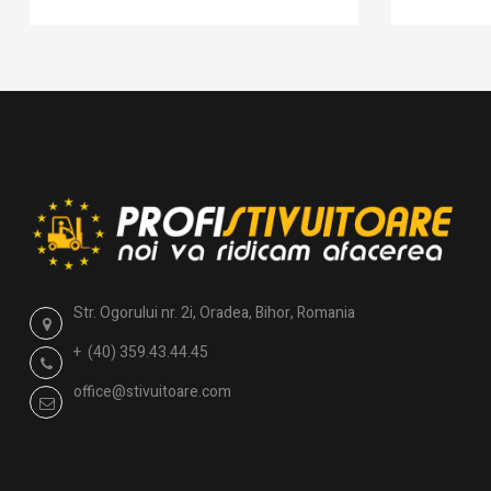
Str. Ogorului nr. 2i, Oradea, Bihor, Romania
+ (40) 359.43.44.45
office@stivuitoare.com