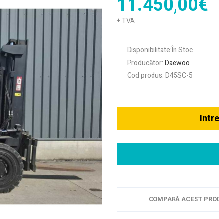
11.450,00€
+ TVA
Disponibilitate:În Stoc
Producător:
Daewoo
Cod produs: D45SC-5
Intr
COMPARĂ ACEST PRO