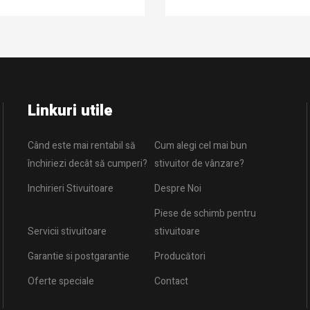
Linkuri utile
Când este mai rentabil să
Cum alegi cel mai bun
închiriezi decât să cumperi?
stivuitor de vânzare?
Inchirieri Stivuitoare
Despre Noi
Piese de schimb pentru
Servicii stivuitoare
stivuitoare
Garantie si postgarantie
Producători
Oferte speciale
Contact