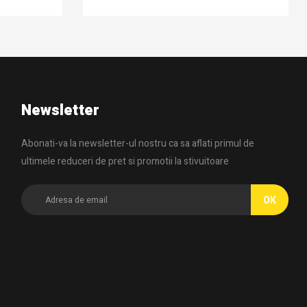
Newsletter
Abonati-va la newsletter-ul nostru ca sa aflati primul de
ultimele reduceri de pret si promotii la stivuitoare
OK