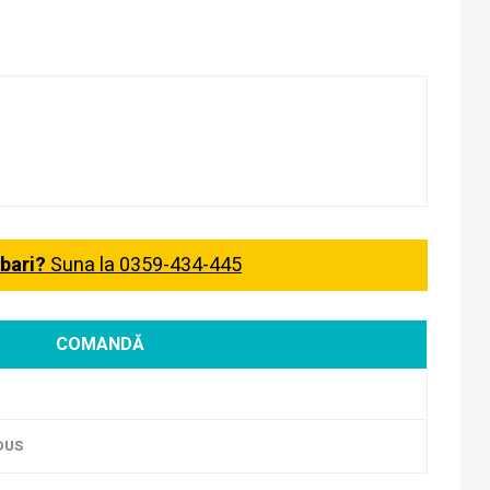
ebari?
Suna la 0359-434-445
COMANDĂ
DUS