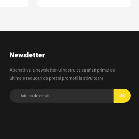
Newsletter
Abonati-va la newsletter-ul nostru ca sa aflati primul de
ultimele reduceri de pret si promotii la stivuitoare
OK