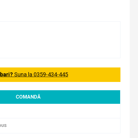
ebari?
Suna la 0359-434-445
COMANDĂ
DUS