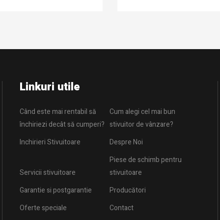
Linkuri utile
Când este mai rentabil să
Cum alegi cel mai bun
închiriezi decât să cumperi?
stivuitor de vânzare?
Inchirieri Stivuitoare
Despre Noi
Piese de schimb pentru
Servicii stivuitoare
stivuitoare
Garantie si postgarantie
Producători
Oferte speciale
Contact