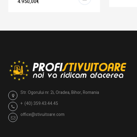
4.950,00€
Str. Ogorului nr. 2i, Oradea, Bihor, Romania
+ (40) 359.43.44.45
office@stivuitoare.com