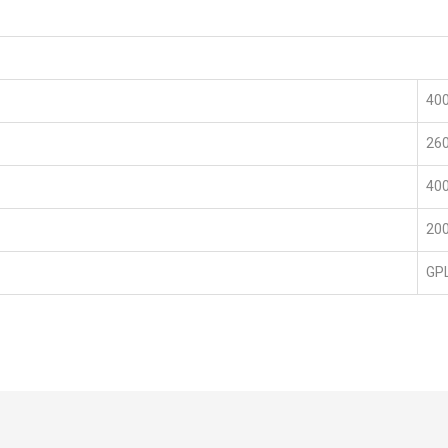
400
26
40
20
GP