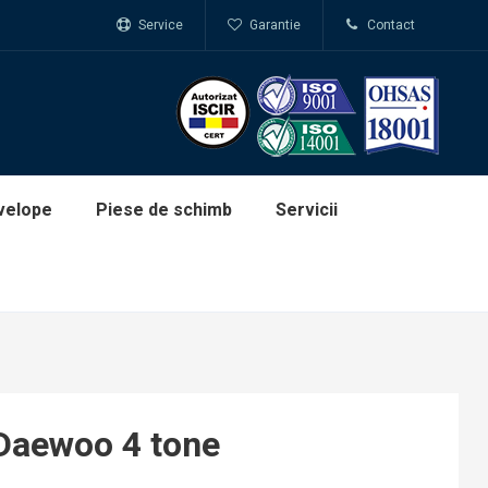
Service
Garantie
Contact
velope
Piese de schimb
Servicii
 Daewoo 4 tone