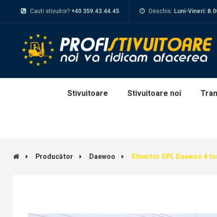
Cauti stivuitor?
+40 359.43.44.45
Deschis:
Luni-Vineri: 8.
Stivuitoare
Stivuitoare noi
Tran
Producător
Daewoo
Stivuitor GPL Daewoo 4 to