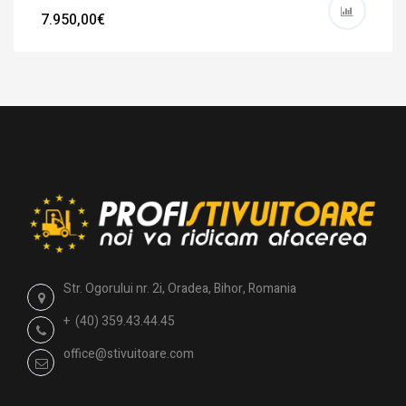
7.950,00€
Str. Ogorului nr. 2i, Oradea, Bihor, Romania
+ (40) 359.43.44.45
office@stivuitoare.com