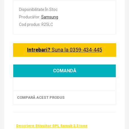
Disponibilitate:În Stoc
Producător:
Samsung
Cod produs: R25LC
Intrebari?
Suna la 0359-434-445
COMANDĂ
COMPARĂ ACEST PRODUS
Descriere Stivuitor GPL Samuk 2.5 tone