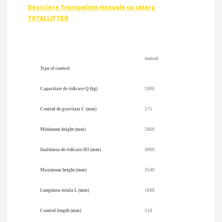
Descriere Transpaleta manuala cu catarg
TOTALLIFTER
manual
Type of control
Capacitate de ridicare Q (kg)
1000
Centrul de gravitate C (mm)
575
Minimum height (mm)
2060
Inaltimea de ridicare H3 (mm)
3000
Maximum height (mm)
3540
Lungimea totala L (mm)
1668
Control length (mm)
518