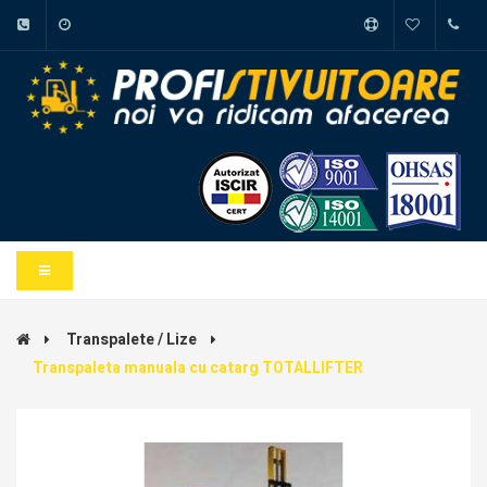
Transpalete / Lize
Transpaleta manuala cu catarg TOTALLIFTER