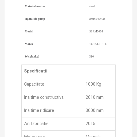
Material masina
steel
Hydraulic pump
double action
Model
SLRM0006
Marca
TOTALLIFTER
Weight (kg)
310
Specificatii
Capacitate
1000 Kg
Inaltime constructiva
2010 mm
Inaltime ridicare
3000 mm
An fabricatie
2015
Motorizare
Manuala