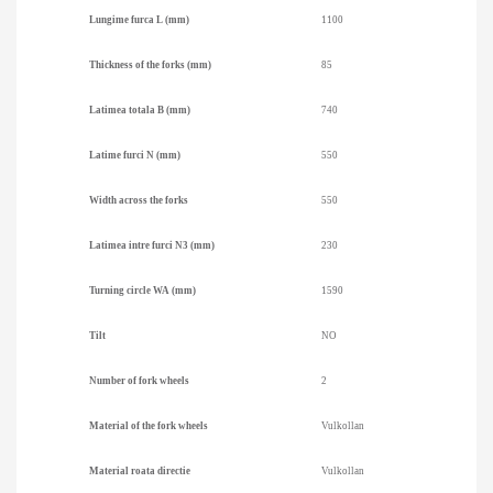
Lungime furca L (mm)
1100
Thickness of the forks (mm)
85
Latimea totala B (mm)
740
Latime furci N (mm)
550
Width across the forks
550
Latimea intre furci N3 (mm)
230
Turning circle WA (mm)
1590
Tilt
NO
Number of fork wheels
2
Material of the fork wheels
Vulkollan
Material roata directie
Vulkollan