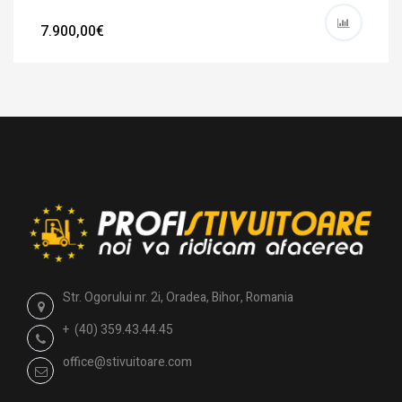
7.900,00€
Str. Ogorului nr. 2i, Oradea, Bihor, Romania
+ (40) 359.43.44.45
office@stivuitoare.com