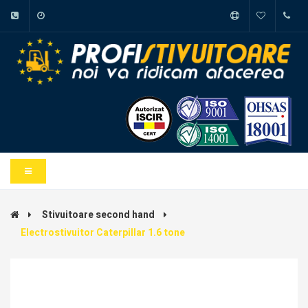
Stivuitoare second hand
Electrostivuitor Caterpillar 1.6 tone