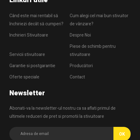
Când este mai rentabil să
Cum alegi cel mai bun stivuitor
închiriezi decât să cumperi?
de vânzare?
Inchirieri Stivuitoare
Despre Noi
Piese de schimb pentru
Servicii stivuitoare
stivuitoare
Garantie si postgarantie
Producători
Oferte speciale
Contact
Newsletter
Abonati-va la newsletter-ul nostru ca sa aflati primul de
ultimele reduceri de pret si promotii la stivuitoare
OK