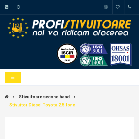
Stivuitoare second hand
Stivuitor Diesel Toyota 2.5 tone