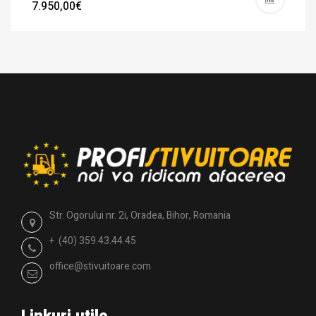
7.950,00€
Str. Ogorului nr. 2i, Oradea, Bihor, Romania
+ (40) 359.43.44.45
office@stivuitoare.com
Linkuri utile